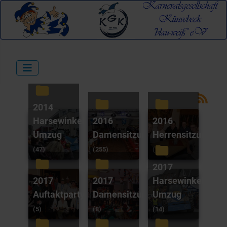
2014
Harsewinkel
2016
2016
Umzug
Damensitzung
Herrensitzung
(47)
(255)
(171)
2017
2017
2017
Harsewinkel
Auftaktparty
Damensitzung
Umzug
(5)
(8)
(14)