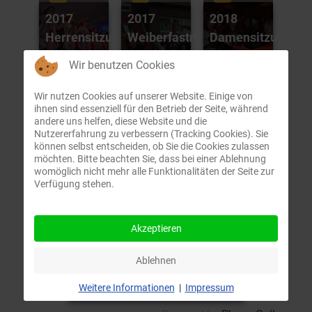
2017
2017
2018
Herrensitzung
Weiberfastnacht
Damensitzung
(14)
(14)
(122)
Wir benutzen Cookies
Wir nutzen Cookies auf unserer Website. Einige von
2018
2018
2018
ihnen sind essenziell für den Betrieb der Seite, während
Herrensitzung
Kinderkarneval
Weiberfastnacht
andere uns helfen, diese Website und die
Nutzererfahrung zu verbessern (Tracking Cookies). Sie
(37)
(9)
(245)
können selbst entscheiden, ob Sie die Cookies zulassen
möchten. Bitte beachten Sie, dass bei einer Ablehnung
womöglich nicht mehr alle Funktionalitäten der Seite zur
Verfügung stehen.
Akzeptieren
Ablehnen
2023 Herrensitzung
(6)
Weitere Informationen
|
Impressum