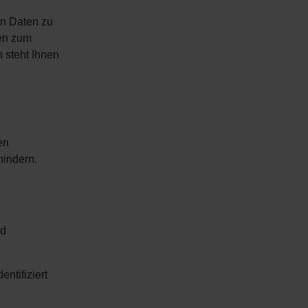
en Daten zu
gen zum
 steht Ihnen
en
hindern.
nd
ntifiziert
.