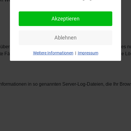
Akzeptieren
Ablehnen
e über das Setzen von Cookies informiert werden und Cookies n
Weitere Informationen
|
Impressum
te Fälle oder generell ausschließen sowie das automatische L
Informationen in so genannten Server-Log-Dateien, die Ihr Brow