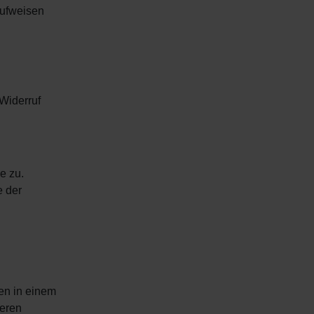
aufweisen
 Widerruf
e zu.
e der
ten in einem
deren