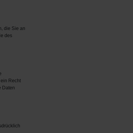
, die Sie an
le des
e
 ein Recht
e Daten
sdrücklich