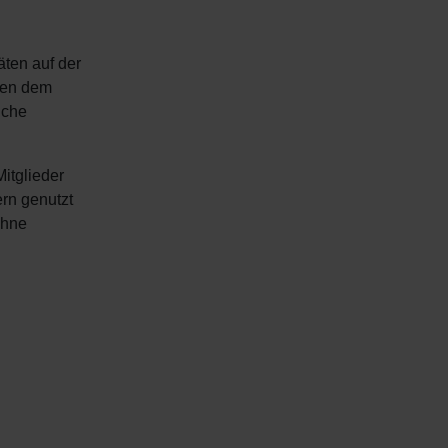
äten auf der
enen dem
iche
itglieder
rn genutzt
ühne