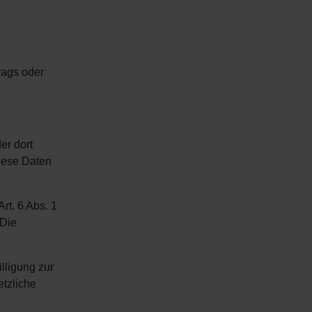
rags oder
er dort
iese Daten
rt. 6 Abs. 1
 Die
lligung zur
etzliche