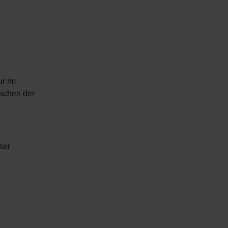
ur im
öschen der
ser